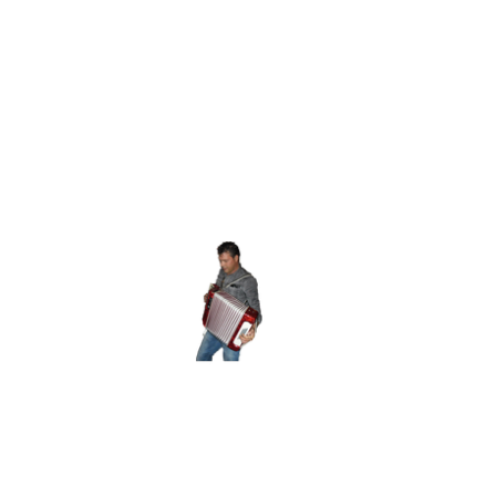
Schipper Henk de Groot weet als geen ander hoe je een
feestje viert. Met zijn enthousiasme en jarenlange ervaring
zorgt hij ervoor dat iedereen aan boord een onvergetelijke tijd
beleeft. Of het nu gaat om een bruiloft, een vrijgezellenfeest,
een verjaardag of een ander bijzonder evenement, Henk
creëert een ontspannen en feestelijke sfeer. Bij hem aan het
roer wordt elke vaartocht een unieke en memorabele beleving
op het water.