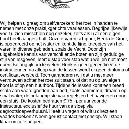
Wij helpen u graag om zelfverzekerd het roer in handen te
nemen met onze praktijkgerichte vaarlessen. Begrijpelijkerwijs
voelt u zich misschien nog onzeker, zelfs als u al een eigen
boot heeft aangeschaft. Onze ervaren schipper, Henk de Groot,
is opgegroeid op het water en kent de fijne kneepjes van het
varen in diverse gebieden, zoals de Vecht. Door zijn
uitgebreide kennis van verschillende boten en zijn geduldige
stijl van lesgeven, leert u stap voor stap wat u wel en niet moet
doen. Belangrijk om te weten: Henk is geen gecertificeerde
instructeur en na afloop van de lessen wordt er geen diploma of
certificaat verstrekt. Toch garanderen wij dat u met meer
vertrouwen achter het roer zult staan, of dat nu op uw eigen
boot is of op een huurboot. Tijdens de lessen komt een breed
scala aan vaardigheden aan bod, zoals aanmeren, draaien op
smal water, de belangrijkste vaarregels en het navigeren door
een sluis. De kosten bedragen € 75,- per uur voor de
instructeur, exclusief de huur van de sloep via
degrootsloepverhuur.nl. Heeft u vragen of wilt u direct een
vaarles boeken? Neem gerust contact met ons op. Wij staan
klaar om u te helpen!