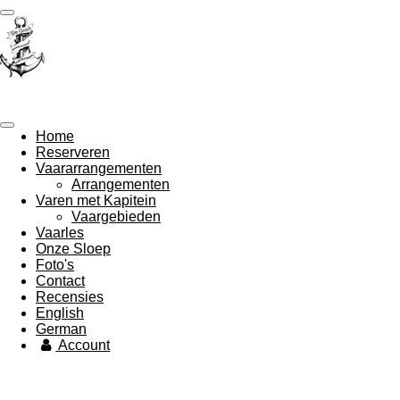
Ga
direct
naar
de
hoofdinhoud
de Groot Sloepverhuur
Home
Reserveren
Vaararrangementen
Arrangementen
Varen met Kapitein
Vaargebieden
Vaarles
Onze Sloep
Foto's
Contact
Recensies
English
German
Account